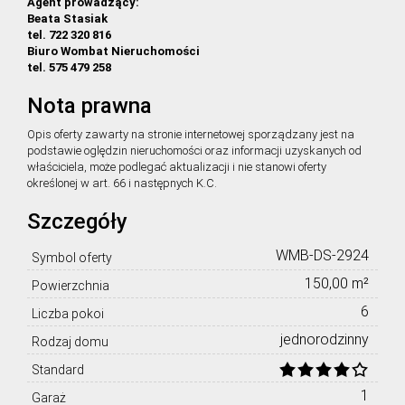
Agent prowadzący:
Beata Stasiak
tel. 722 320 816
Biuro Wombat Nieruchomości
tel. 575 479 258
Nota prawna
Opis oferty zawarty na stronie internetowej sporządzany jest na
podstawie oględzin nieruchomości oraz informacji uzyskanych od
właściciela, może podlegać aktualizacji i nie stanowi oferty
określonej w art. 66 i następnych K.C.
Szczegóły
WMB-DS-2924
Symbol oferty
150,00 m²
Powierzchnia
6
Liczba pokoi
jednorodzinny
Rodzaj domu
Standard
1
Garaż