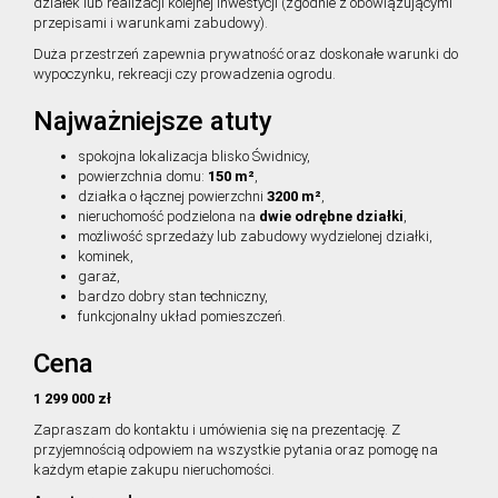
działek lub realizacji kolejnej inwestycji (zgodnie z obowiązującymi
przepisami i warunkami zabudowy).
Duża przestrzeń zapewnia prywatność oraz doskonałe warunki do
wypoczynku, rekreacji czy prowadzenia ogrodu.
Najważniejsze atuty
spokojna lokalizacja blisko Świdnicy,
powierzchnia domu:
150 m²
,
działka o łącznej powierzchni
3200 m²
,
nieruchomość podzielona na
dwie odrębne działki
,
możliwość sprzedaży lub zabudowy wydzielonej działki,
kominek,
garaż,
bardzo dobry stan techniczny,
funkcjonalny układ pomieszczeń.
Cena
1 299 000 zł
Zapraszam do kontaktu i umówienia się na prezentację. Z
przyjemnością odpowiem na wszystkie pytania oraz pomogę na
każdym etapie zakupu nieruchomości.