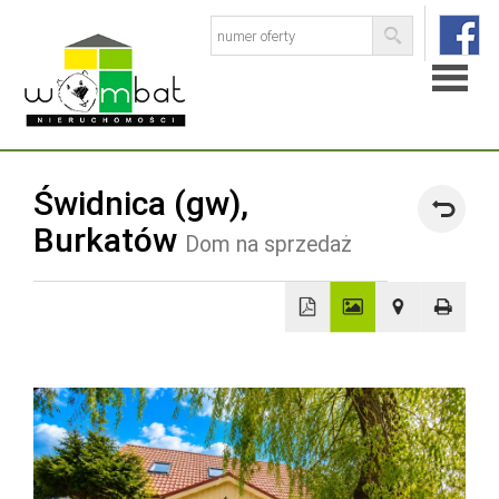
Strona
Świdnica (gw),
główna
Burkatów
Dom na sprzedaż
O
firmie
Baza
+
−
ofert
Skup