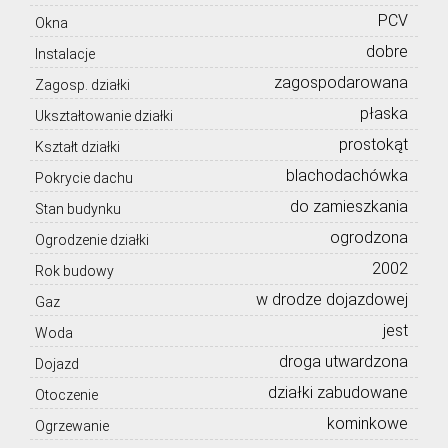
PCV
Okna
dobre
Instalacje
zagospodarowana
Zagosp. działki
płaska
Ukształtowanie działki
prostokąt
Kształt działki
blachodachówka
Pokrycie dachu
do zamieszkania
Stan budynku
ogrodzona
Ogrodzenie działki
2002
Rok budowy
w drodze dojazdowej
Gaz
jest
Woda
droga utwardzona
Dojazd
działki zabudowane
Otoczenie
kominkowe
Ogrzewanie