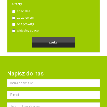
Oferty
specjalne
ze zdjęciem
bez prowizji
wirtualny spacer
Napisz do nas