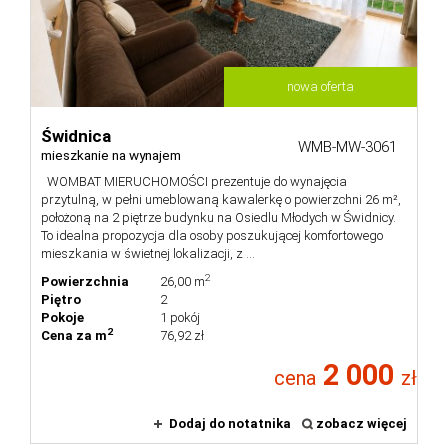
nieruch
Zgłoś
nowa oferta
nieruch
Ubezpiec
Świdnica
WMB-MW-3061
mieszkanie na wynajem
WOMBAT MIERUCHOMOŚCI prezentuje do wynajęcia
Warunki
przytulną, w pełni umeblowaną kawalerkę o powierzchni 26 m²,
położoną na 2 piętrze budynku na Osiedlu Młodych w Świdnicy.
To idealna propozycja dla osoby poszukującej komfortowego
mieszkania w świetnej lokalizacji, z ...
2
Powierzchnia
26,00 m
Kontakt
Piętro
2
Pokoje
1 pokój
2
Cena za m
76,92 zł
2 000
cena
zł
Dodaj do notatnika
zobacz więcej