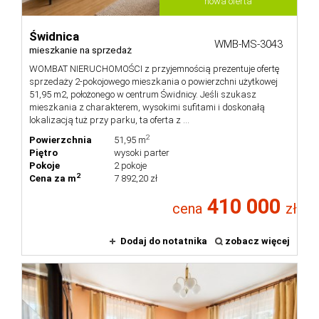
nowa oferta
Świdnica
WMB-MS-3043
mieszkanie na sprzedaż
WOMBAT NIERUCHOMOŚCI z przyjemnością prezentuje ofertę
sprzedaży 2-pokojowego mieszkania o powierzchni użytkowej
51,95 m2, położonego w centrum Świdnicy. Jeśli szukasz
mieszkania z charakterem, wysokimi sufitami i doskonałą
lokalizacją tuż przy parku, ta oferta z ...
2
Powierzchnia
51,95 m
Piętro
wysoki parter
Pokoje
2 pokoje
2
Cena za m
7 892,20 zł
410 000
cena
zł
Dodaj do notatnika
zobacz więcej