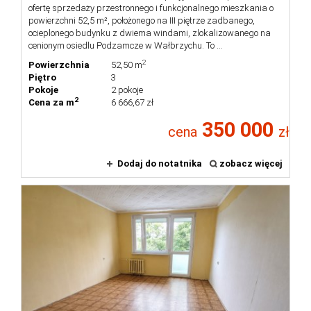
ofertę sprzedaży przestronnego i funkcjonalnego mieszkania o
powierzchni 52,5 m², położonego na III piętrze zadbanego,
ocieplonego budynku z dwiema windami, zlokalizowanego na
cenionym osiedlu Podzamcze w Wałbrzychu. To ...
2
Powierzchnia
52,50 m
Piętro
3
Pokoje
2 pokoje
2
Cena za m
6 666,67 zł
350 000
cena
zł
Dodaj do notatnika
zobacz więcej