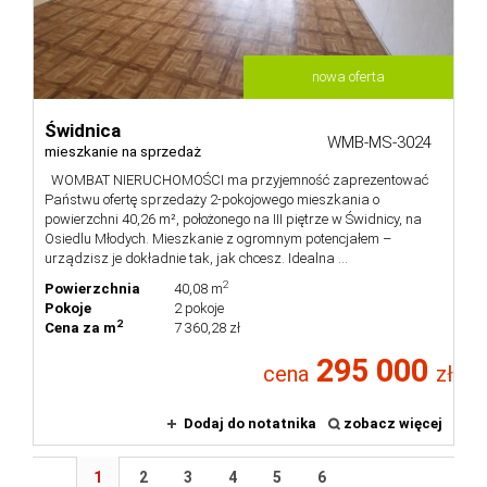
nowa oferta
Świdnica
WMB-MS-3024
mieszkanie na sprzedaż
WOMBAT NIERUCHOMOŚCI ma przyjemność zaprezentować
Państwu ofertę sprzedaży 2-pokojowego mieszkania o
powierzchni 40,26 m², położonego na III piętrze w Świdnicy, na
Osiedlu Młodych. Mieszkanie z ogromnym potencjałem –
urządzisz je dokładnie tak, jak chcesz. Idealna ...
2
Powierzchnia
40,08 m
Pokoje
2 pokoje
2
Cena za m
7 360,28 zł
295 000
cena
zł
Dodaj do notatnika
zobacz więcej
1
2
3
4
5
6