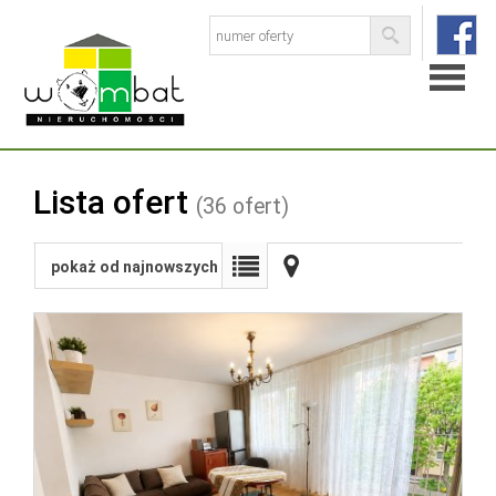
Strona
Lista ofert
(36 ofert)
główna
O
pokaż od najnowszych
firmie
Baza
ofert
Skup