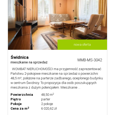
nowa oferta
Świdnica
WMB-MS-3042
mieszkanie na sprzedaż
WOMBAT NIERUCHOMOŚCI ma przyjemność zaprezentować
Państwu 2-pokojowe mieszkanie na sprzedaż o powierzchni
48,5 m², położone na parterze zadbanego, ocieplonego budynku
w centrum Świdnicy. To propozycja dla osób poszukujących
mieszkania z dużym potencjałem. Mieszkanie ...
2
Powierzchnia
48,50 m
Piętro
parter
Pokoje
2 pokoje
2
Cena za m
6 020,62 zł