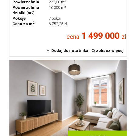
2
Powierzchnia
222,00 m
Powierzchnia
13 000 m²
działki [m2]
Pokoje
7 pokoi
2
Cena za m
6 752,25 zł
1 499 000
cena
zł
Dodaj do notatnika
zobacz więcej