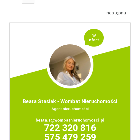
następna
36
ofert
Beata Stasiak - Wombat Nieruchomości
Agent nieruchomości
beata.s@wombatnieruchomosci.pl
722 320 816
575 479 259