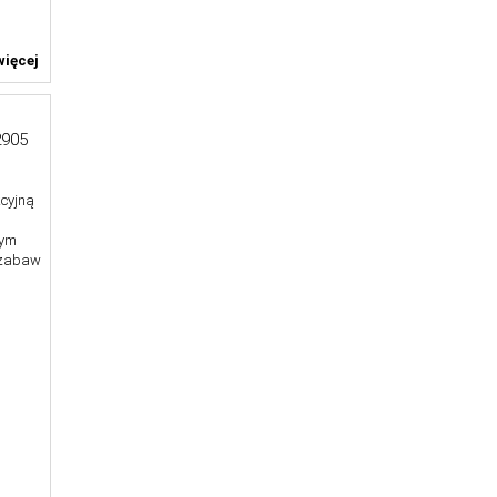
ięcej
905
cyjną
mym
c zabaw