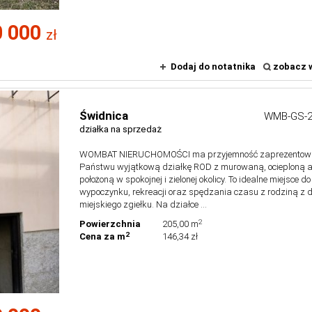
0 000
zł
Dodaj do notatnika
zobacz w
Świdnica
WMB-GS-2
działka na sprzedaż
WOMBAT NIERUCHOMOŚCI ma przyjemność zaprezentow
Państwu wyjątkową działkę ROD z murowaną, ocieploną a
położoną w spokojnej i zielonej okolicy. To idealne miejsce do
wypoczynku, rekreacji oraz spędzania czasu z rodziną z 
miejskiego zgiełku. Na działce ...
2
Powierzchnia
205,00 m
2
Cena za m
146,34 zł