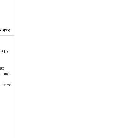
ięcej
946
ać
ltaną,
dala od