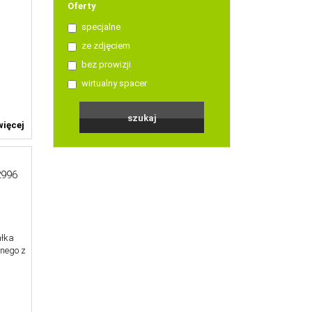
Oferty
specjalne
ze zdjęciem
bez prowizji
wirtualny spacer
ięcej
996
ałka
nego z