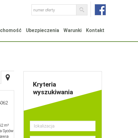
ruchomość
Ubezpieczenia
Warunki
Kontakt
Kryteria
wyszukiwania
062
a
62 m²
na Syców
ławia