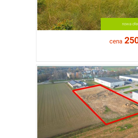
nowa ofe
250
cena