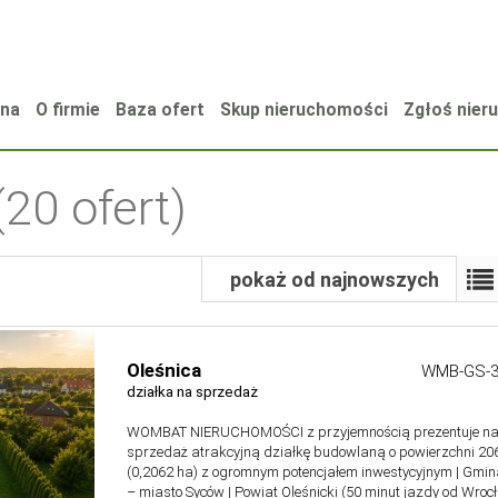
wna
O firmie
Baza ofert
Skup nieruchomości
Zgłoś nie
(20 ofert)
pokaż od najnowszych
Oleśnica
WMB-GS-3
działka na sprzedaż
WOMBAT NIERUCHOMOŚCI z przyjemnością prezentuje n
sprzedaż atrakcyjną działkę budowlaną o powierzchni 20
(0,2062 ha) z ogromnym potencjałem inwestycyjnym | Gmi
– miasto Syców | Powiat Oleśnicki (50 minut jazdy od Wroc