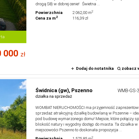
drogą S8) w dobrej cenie! Świetna ...
2
Powierzchnia
2 062,00 m
2
Cena za m
116,39 zł
rta
 000
zł
Dodaj do notatnika
zobacz w
Świdnica (gw),
Pszenno
WMB-GS-3
działka na sprzedaż
WOMBAT NIERUCHOMOŚCI ma przyjemność zaprezentow
sprzedaż atrakcyjną działkę budowlaną w Pszennie – ide
pod budowę wymarzonego domu! Miejsce, które połączy sp
bliskość natury i wygodny dostęp do miasta. Ta działka w
miejscowości Pszenno to doskonała propozycja ...
2
Powierzchnia
1 575,85 m