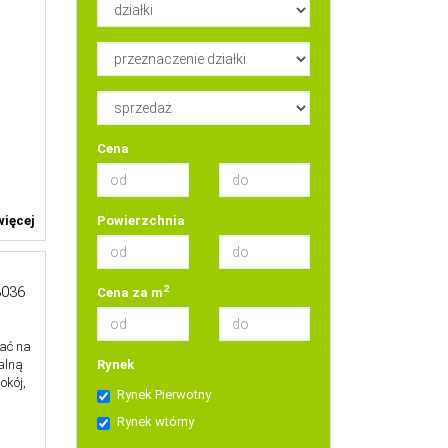
Cena
Powierzchnia
ięcej
2
036
Cena za m
ać na
Rynek
alną
okój,
Rynek Pierwotny
Rynek wtórny