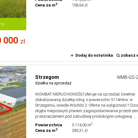
2
Cena za m
158,64 zł
rta
 000
zł
Dodaj do notatnika
zobacz w
Strzegom
WMB-GS-2
działka na sprzedaż
WOMBAT NIERUCHOMOŚCI oferuje na sprzedaż świetnie
zlokalizowaną działkę rolną o powierzchni 5114mkw. w
Strzegomiu, osiedle Wschód 2. Oferta na wyłączność !! Dzi
objęta miejscowym planem zagospodarowania przestrzen
przeznaczeniem pod zabudowę produkcyjno-usługową. ...
2
Powierzchnia
5 114,00 m
2
Cena za m
293,31 zł