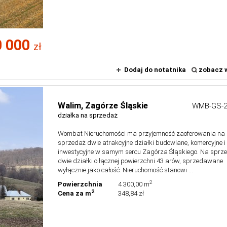
0 000
zł
Dodaj do notatnika
zobacz w
Walim,
Zagórze Śląskie
WMB-GS-2
działka na sprzedaż
Wombat Nieruchomości ma przyjemność zaoferowania na
sprzedaż dwie atrakcyjne działki budowlane, komercyjne i
inwestycyjne w samym sercu Zagórza Śląskiego. Na sprz
dwie działki o łącznej powierzchni 43 arów, sprzedawane
wyłącznie jako całość. Nieruchomość stanowi ...
2
Powierzchnia
4 300,00 m
2
Cena za m
348,84 zł