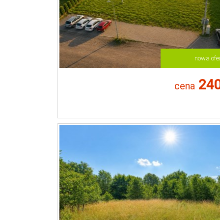
nowa ofe
240
cena