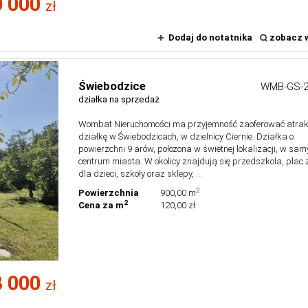
 000
zł
Dodaj do notatnika
zobacz w
Świebodzice
WMB-GS-2
działka na sprzedaż
Wombat Nieruchomości ma przyjemność zaoferować atrak
działkę w Świebodzicach, w dzielnicy Ciernie. Działka o
powierzchni 9 arów, położona w świetnej lokalizacji, w sa
centrum miasta. W okolicy znajdują się przedszkola, pla
dla dzieci, szkoły oraz sklepy, ...
2
Powierzchnia
900,00 m
2
Cena za m
120,00 zł
 000
zł