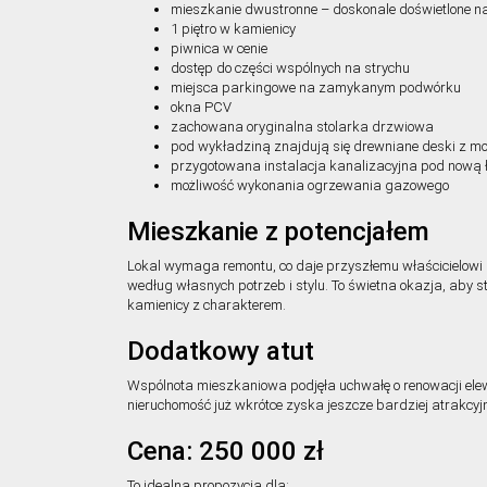
mieszkanie dwustronne – doskonale doświetlone n
1 piętro w kamienicy
piwnica w cenie
dostęp do części wspólnych na strychu
miejsca parkingowe na zamykanym podwórku
okna PCV
zachowana oryginalna stolarka drzwiowa
pod wykładziną znajdują się drewniane deski z mo
przygotowana instalacja kanalizacyjna pod nową 
możliwość wykonania ogrzewania gazowego
Mieszkanie z potencjałem
Lokal wymaga remontu, co daje przyszłemu właścicielowi
według własnych potrzeb i stylu. To świetna okazja, aby 
kamienicy z charakterem.
Dodatkowy atut
Wspólnota mieszkaniowa podjęła uchwałę o renowacji ele
nieruchomość już wkrótce zyska jeszcze bardziej atrakcy
Cena: 250 000 zł
To idealna propozycja dla: