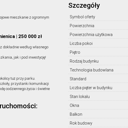
Szczegóły
Symbol oferty
kojowe mieszkanie z ogromnym
Powierzchnia
Powierzchnia użytkowa
mienica | 250 000 zł
Liczba pokoi
isz dokładnie według własnego
Piętro
kania, jak i pod inwestycję!
Rodzaj budynku
Technologia budowlana
kolicy tuż przy parku.
Standard
szkoły, przystanki komunikacji
Liczba pięter w budynku
dę codziennego życia i świetne
Stan lokalu
eruchomości:
Okna
Balkon
Rok budowy