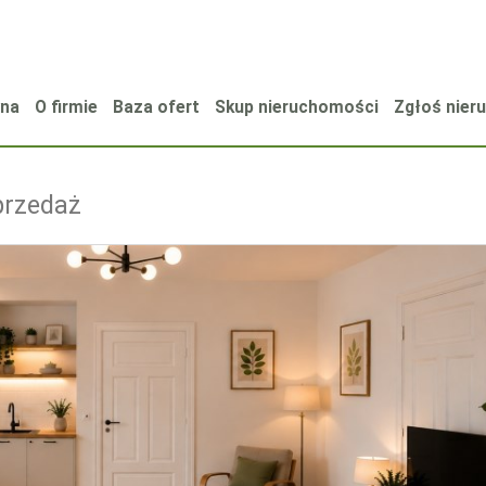
wna
O firmie
Baza ofert
Skup nieruchomości
Zgłoś nie
przedaż