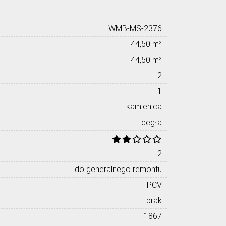
WMB-MS-2376
44,50 m²
44,50 m²
2
1
kamienica
cegła
2
do generalnego remontu
PCV
brak
1867