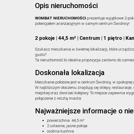
Opis nieruchomości
WOMBAT NIERUCHOMOŚCI
prezentuje wyjątkowe 2-po
potencjałem aranżacyjnym w samym centrum Świdnicy!
2 pokoje | 44,5 m² | Centrum | 1 piętro | Ka
Szukasz mieszkania w świetnej lokalizacji, które urządz
gustu?
Ta nieruchomość to idealna propozycja zarówno do zamiesz
Doskonała lokalizacja
Mieszkanie położone jest w centrum Świdnicy, w spokojnej o
W najbliższym otoczeniu znajdują się sklepy, restauracje, 
miejskiej oraz dworzec kolejowy. To miejsce zapewnia wygo
połączenie z resztą miasta.
Najważniejsze informacje o ni
powierzchnia: 44,5 m²
2 ustawne, jasne pokoje
osobna kuchnia