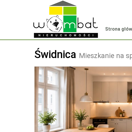
Strona głó
Świdnica
Mieszkanie na s
+
−