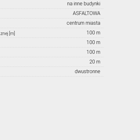
na inne budynki
ASFALTOWA
centrum miasta
100 m
znej [m]
100 m
100 m
20 m
dwustronne