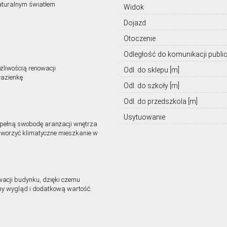
aturalnym światłem
Widok
Dojazd
Otoczenie
Odległość do komunikacji public
żliwością renowacji
Odl. do sklepu [m]
łazienkę
Odl. do szkoły [m]
Odl. do przedszkola [m]
Usytuowanie
 pełną swobodę aranżacji wnętrza
stworzyć klimatyczne mieszkanie w
wacji budynku, dzięki czemu
jny wygląd i dodatkową wartość.