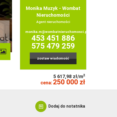
Monika Muzyk - Wombat
Nieruchomości
Agent nieruchomości
monika.m@wombatnieruchomosci.pl
453 451 886
575 479 259
contributors
zostaw wiadomość
2
5 617,98 zł/m
250 000 zł
cena:
Dodaj do notatnika