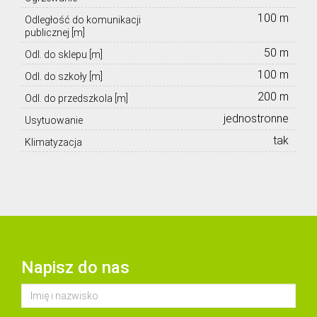
100 m
Odległość do komunikacji
publicznej [m]
50 m
Odl. do sklepu [m]
100 m
Odl. do szkoły [m]
200 m
Odl. do przedszkola [m]
jednostronne
Usytuowanie
tak
Klimatyzacja
Napisz do nas