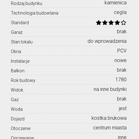
kamienica
Rodzaj budynku
cegła
Technologia budowlana
Standard
brak
Garaż
do wprowadzenia
Stan lokalu
PCV
Okna
nowe
Instalacje
brak
Balkon
1780
Rok budowy
na inne budynki
Widok
brak
Gaz
jest
Woda
kostka brukowa
Dojazd
centrum miasta
Otoczenie
inne
Ogrzewanie