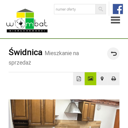
Strona
Świdnica
Mieszkanie na
główna
sprzedaż
O
firmie
Baza
+
−
ofert
Skup