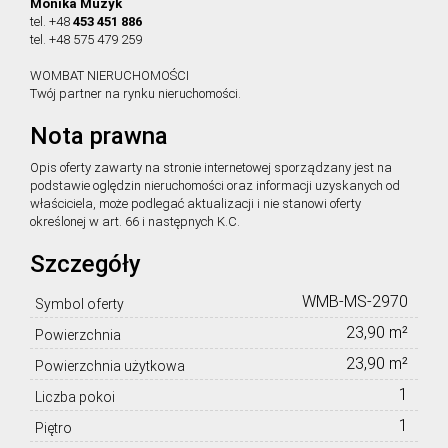
Monika Muzyk
tel. +48
453 451 886
tel. +48 575 479 259
WOMBAT NIERUCHOMOŚCI
Twój partner na rynku nieruchomości.
Nota prawna
Opis oferty zawarty na stronie internetowej sporządzany jest na
podstawie oględzin nieruchomości oraz informacji uzyskanych od
właściciela, może podlegać aktualizacji i nie stanowi oferty
określonej w art. 66 i następnych K.C.
Szczegóły
WMB-MS-2970
Symbol oferty
23,90 m²
Powierzchnia
23,90 m²
Powierzchnia użytkowa
1
Liczba pokoi
1
Piętro