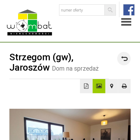
Strona
Strzegom (gw),
główna
Jaroszów
Dom na sprzedaż
O
firmie
Baza
+
−
ofert
Skup