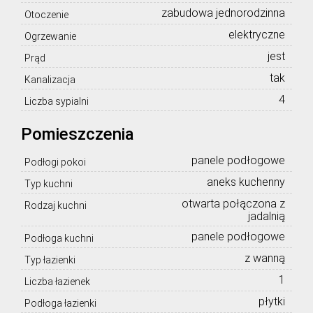
zabudowa jednorodzinna
Otoczenie
elektryczne
Ogrzewanie
jest
Prąd
tak
Kanalizacja
4
Liczba sypialni
Pomieszczenia
panele podłogowe
Podłogi pokoi
aneks kuchenny
Typ kuchni
otwarta połączona z
Rodzaj kuchni
jadalnią
panele podłogowe
Podłoga kuchni
z wanną
Typ łazienki
1
Liczba łazienek
płytki
Podłoga łazienki