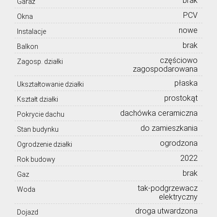
brak
Garaż
PCV
Okna
nowe
Instalacje
brak
Balkon
częściowo
Zagosp. działki
zagospodarowana
płaska
Ukształtowanie działki
prostokąt
Kształt działki
dachówka ceramiczna
Pokrycie dachu
do zamieszkania
Stan budynku
ogrodzona
Ogrodzenie działki
2022
Rok budowy
brak
Gaz
tak-podgrzewacz
Woda
elektryczny
droga utwardzona
Dojazd