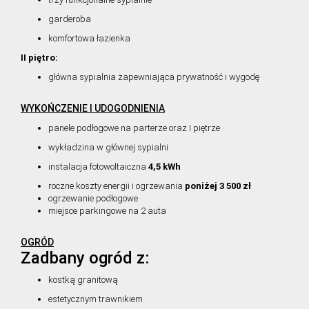
garderoba
komfortowa łazienka
II piętro:
główna sypialnia zapewniająca prywatność i wygodę
WYKOŃCZENIE I UDOGODNIENIA
panele podłogowe na parterze oraz I piętrze
wykładzina w głównej sypialni
instalacja fotowoltaiczna
4,5 kWh
roczne koszty energii i ogrzewania
poniżej 3 500 zł
ogrzewanie podłogowe
miejsce parkingowe na 2 auta
OGRÓD
Zadbany ogród z:
kostką granitową
estetycznym trawnikiem