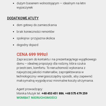
dużym basenem wolnostojącym — idealnym na letni
wypoczynek
DODATKOWE ATUTY
dom gotowy do zamieszkania
brak konieczności remontów
spokojna i przyjazna okolica
dogodny dojazd
CENA 699 999zł
Zapraszam do kontaktu i na prezentację tego wyjątkowego
domu – idealnej propozycji dla rodziny, która szuka
przestrzeni, komfortu. To nieruchomość wykonana z
najwyższej jakości materiałów, zaprojektowana w
technologiczny i energooszczędny sposób, aby zapewnić
maksymalną wygodę oraz minimalne koszty utrzymania.
Agent prowadzący:
Monika Muzyk tel.
+48 453 451 886
,
+48 575 479 259
WOMBAT NIERUCHOMOŚCI