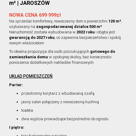
m² | JAROSZÓW
NOWA CENA 699 999zł
Na sprzedaż komfortowy, nowoczesny dom o powierzchni
120 m²
,
usytuowany na
zagospodarowanej działce 500 m²
.
Nieruchomość została wybudowana w
2022 roku
i objęta jest
gwarancją do 2027 roku
, co zapewnia bezpieczeństwo i spokój
nowym właścicielom.
To idealna propozycja dla osób poszukujących
gotowego do
zamieszkania domu
w spokojnej okolicy, bez konieczności
ponoszenia dodatkowych nakładów finansowych.
UKŁAD POMIESZCZEŃ
Parter:
przestronny korytarz z wbudowaną szafą
jasny salon połączony z nowoczesną kuchnią
toaleta
dwa wyjścia prowadzące bezpośrednio do ogrodu
I piętro:
trzy funkcjonalne sypialnie