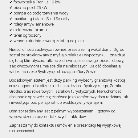
✔ fotowoltaika Fronius 10 kW
✔ piec na pelet 25 kW
✔ pompa do podgrzewania wody
✔ monitoring i alarm Solid Security
✔ rolety antywłamaniowe
✔ elektryczna brama
✔ teren ogrodzony
✔ własna studnia z wodą zdatną do picia
Nieruchomość zachwyca również przestrzenią wokół domu. Ogród
został zaprojektowany z myślą o relaksie i wypoczynku – znajduje
się tutaj klimatyczna altana z drewna jesionowego, piec chlebowy,
sad owocowy oraz miejsce dla najmłodszych. Całość dopełniają
widoki na rzekę Bystrzycę i otaczające Góry Sowie.
Dodatkowym atutem jest duży parking wyłożony granitową kostką
oraz dogodna lokalizacja – blisko Jeziora Bystrzyckiego, Zamku
Grodno, tras rowerowych i szlaków turystycznych. Nieruchomość
doskonale sprawdzi się zarówno jako komfortowy dom rodzinny, jak
i inwestycja pod pensjonat lub ekskluzywny wynajem.
Dom sprzedawany jest z pełnym wyposażeniem – gotowy do
wprowadzenia bez dodatkowych nakładów.
Zapraszamy do kontaktu i umówienia prezentacji tej wyjątkowej
nieruchomości.