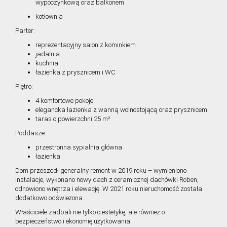
wypoczynkową oraz balkonem
kotłownia
Parter:
reprezentacyjny salon z kominkiem
jadalnia
kuchnia
łazienka z prysznicem i WC
Piętro:
4 komfortowe pokoje
elegancka łazienka z wanną wolnostojącą oraz prysznicem
taras o powierzchni 25 m²
Poddasze:
przestronna sypialnia główna
łazienka
Dom przeszedł generalny remont w 2019 roku – wymieniono
instalacje, wykonano nowy dach z ceramicznej dachówki Roben,
odnowiono wnętrza i elewację. W 2021 roku nieruchomość została
dodatkowo odświeżona.
Właściciele zadbali nie tylko o estetykę, ale również o
bezpieczeństwo i ekonomię użytkowania: