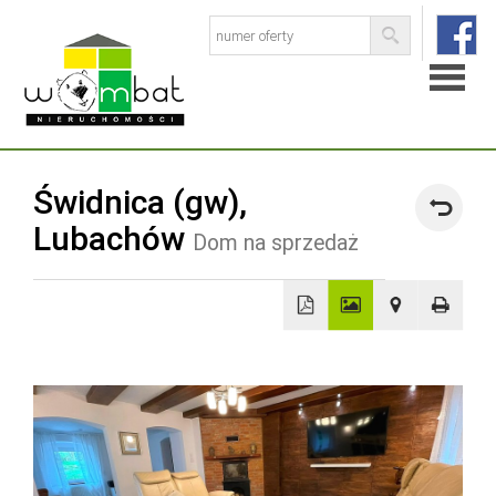
Strona
Świdnica (gw),
główna
Lubachów
Dom na sprzedaż
O
firmie
Baza
+
−
ofert
Skup