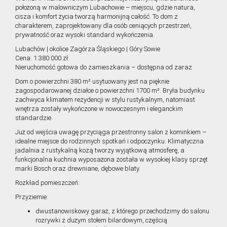
położoną w malowniczym Lubachowie – miejscu, gdzie natura,
cisza i komfort życia tworzą harmonijną całość. To dom z
charakterem, zaprojektowany dla osób ceniących przestrzeń,
prywatność oraz wysoki standard wykończenia.
Lubachów | okolice Zagórza Śląskiego | Góry Sowie
Cena: 1 380 000 zł
Nieruchomość gotowa do zamieszkania – dostępna od zaraz
Dom o powierzchni 380 m² usytuowany jest na pięknie
zagospodarowanej działce o powierzchni 1700 m². Bryła budynku
zachwyca klimatem rezydencji w stylu rustykalnym, natomiast
wnętrza zostały wykończone w nowoczesnym i eleganckim
standardzie.
Już od wejścia uwagę przyciąga przestronny salon z kominkiem –
idealne miejsce do rodzinnych spotkań i odpoczynku. Klimatyczna
jadalnia z rustykalną kozą tworzy wyjątkową atmosferę, a
funkcjonalna kuchnia wyposażona została w wysokiej klasy sprzęt
marki Bosch oraz drewniane, dębowe blaty.
Rozkład pomieszczeń:
Przyziemie:
dwustanowiskowy garaż, z którego przechodzimy do salonu
rozrywki z dużym stołem bilardowym, częścią